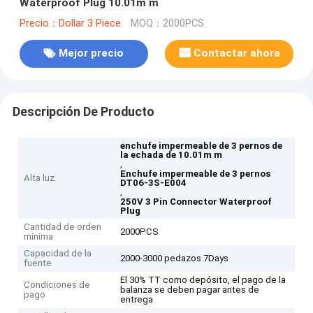
Waterproof Plug 10.01m m
Precio：Dollar 3 Piece
MOQ：2000PCS
Mejor precio
Contactar ahora
Descripción De Producto
enchufe impermeable de 3 pernos de
la echada de 10.01m m
,
Enchufe impermeable de 3 pernos
Alta luz
DT06-3S-E004
,
250V 3 Pin Connector Waterproof
Plug
Cantidad de orden
2000PCS
mínima
Capacidad de la
2000-3000 pedazos 7Days
fuente
El 30% TT como depósito, el pago de la
Condiciones de
balanza se deben pagar antes de
pago
entrega