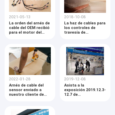
2021-05-13
2018-10-08
La orden del arnés de
La haz de cables para
cable del OEM recibió
los controles de
para el motor del
travesía de
gato C9.
Motocycle envió ya
2022-01-28
2019-12-08
Arnés de cable del
Asista a la
sensor enviado a
exposición 2019.12.3-
nuestro cliente de
12.7 de
los E.E.U.U.
Automechanika
Shangai