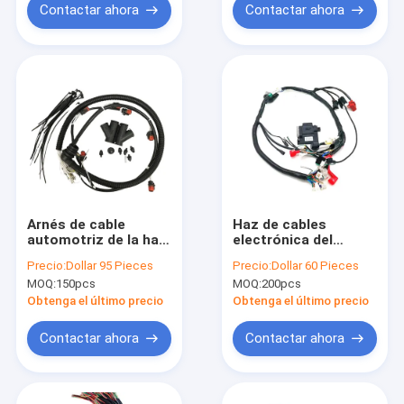
Contactar ahora
Contactar ahora
Arnés de cable
Haz de cables
automotriz de la haz
electrónica del
de cables 22248490
inyector de
Precio:
Dollar 95 Pieces
Precio:
Dollar 60 Pieces
de la motocicleta del
combustible de la
MOQ:
150pcs
MOQ:
200pcs
cargador
haz de cables de la
motocicleta del OEM
Obtenga el último precio
Obtenga el último precio
Contactar ahora
Contactar ahora