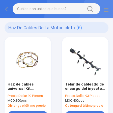
Haz De Cables De La Motocicleta
(6)
Haz de cables
Telar de cableado de
universal Kit
encargo del inyector
Replacement de la
de la haz de cables
Precio:
Dollar 99 Pieces
Precio:
Dollar 93 Pieces
motocicleta CWH10
de la motocicleta
MOQ:
300pcs
MOQ:
400pcs
03G971033L
Obtenga el último precio
Obtenga el último precio