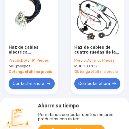
Haz de cables
Haz de cables de
eléctrica
cuatro ruedas de la
03G971033L de la
motocicleta de los
Precio:
Dollar 91 Pieces
Precio:
Dollar 50 Pieces
motocicleta del
accesorios de la
MOQ:
500pcs
MOQ:
100PCS
mercado de
motocicleta ATV de
accesorios de Hainr
Off Road
Obtenga el último precio
Obtenga el último precio
Contactar ahora
Contactar ahora
Ahorre su tiempo
Permítanos contactar con los mejores
productos con usted.