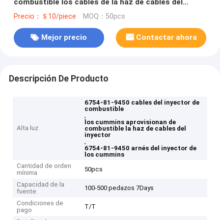
combustible los cables de la haz de cables del
inyector
Precio：＄10/piece
MOQ：50pcs
Mejor precio
Contactar ahora
Descripción De Producto
6754-81-9450 cables del inyector de
combustible
,
los cummins aprovisionan de
Alta luz
combustible la haz de cables del
inyector
,
6754-81-9450 arnés del inyector de
los cummins
Cantidad de orden
50pcs
mínima
Capacidad de la
100-500 pedazos 7Days
fuente
Condiciones de
T/T
pago