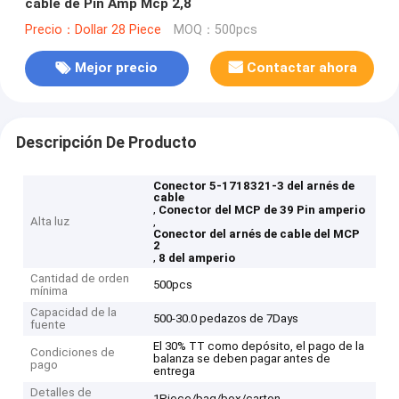
cable de Pin Amp Mcp 2,8
Precio：Dollar 28 Piece
MOQ：500pcs
Mejor precio
Contactar ahora
Descripción De Producto
Conector 5-1718321-3 del arnés de
cable
,
Conector del MCP de 39 Pin amperio
Alta luz
,
Conector del arnés de cable del MCP
2
,
8 del amperio
Cantidad de orden
500pcs
mínima
Capacidad de la
500-30.0 pedazos de 7Days
fuente
El 30% TT como depósito, el pago de la
Condiciones de
balanza se deben pagar antes de
pago
entrega
Detalles de
1Piece/bag/box/carton