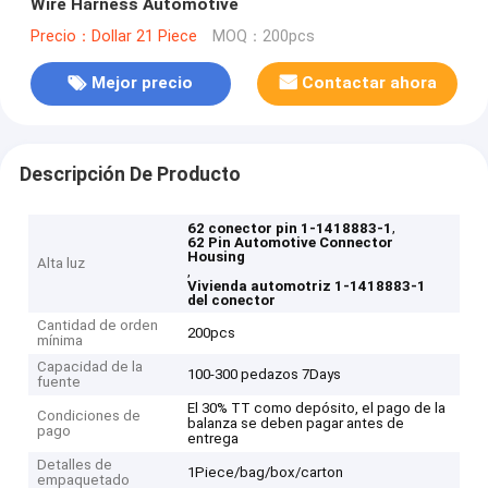
Wire Harness Automotive
Precio：Dollar 21 Piece
MOQ：200pcs
Mejor precio
Contactar ahora
Descripción De Producto
,
62 conector pin 1-1418883-1
62 Pin Automotive Connector
Housing
Alta luz
,
Vivienda automotriz 1-1418883-1
del conector
Cantidad de orden
200pcs
mínima
Capacidad de la
100-300 pedazos 7Days
fuente
El 30% TT como depósito, el pago de la
Condiciones de
balanza se deben pagar antes de
pago
entrega
Detalles de
1Piece/bag/box/carton
empaquetado