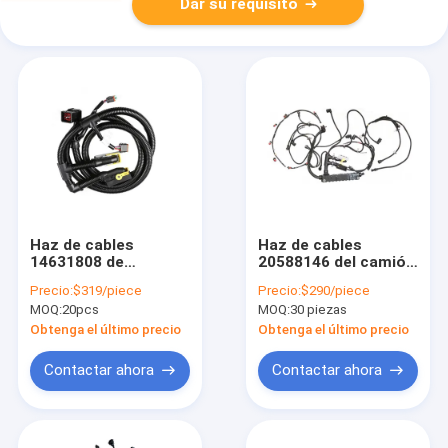
Dar su requisito
Haz de cables
Haz de cables
14631808 de
20588146 del camión
Accessories Heavy
de la asamblea de
Precio:
$319/piece
Precio:
$290/piece
Equipment del
motor del camión
MOQ:
20pcs
MOQ:
30 piezas
excavador
Obtenga el último precio
Obtenga el último precio
Contactar ahora
Contactar ahora