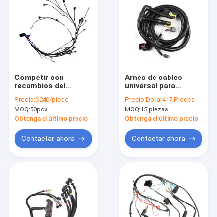
Competir con
Arnés de cables
recambios del
universal para
control de poder de
excavadora Volvo
Precio:
$240/piece
Precio:
Dollar417 Pieces
la haz de cables del
14631808 Premium
MOQ:
50pcs
MOQ:
15 piezas
mercado de
accesorios del arnés
Obtenga el último precio
Obtenga el último precio
Contactar ahora
Contactar ahora
Hogar
Productos
Sobre nosotros