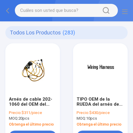
Todos Los Productos
(283)
Arnés de cable 202-
TIPO OEM de la
1060 del OEM del
RUEDA del arnés de
módulo de control
motor del camión del
Precio:
$311/piece
Precio:
$430/piece
electrónico
CARGADOR 438-6426
MOQ:
20pcs
MOQ:
10pcs
Obtenga el último precio
Obtenga el último precio