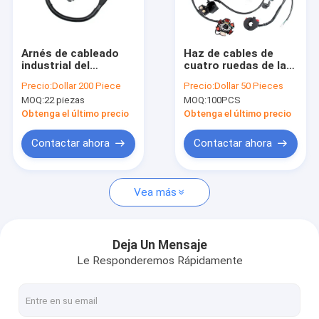
Viaje de la fábrica
Control de calidad
Arnés de cableado
Haz de cables de
industrial del
cuatro ruedas de la
Éntrenos en contacto con
dispositivo
motocicleta de los
Precio:
Dollar 200 Piece
Precio:
Dollar 50 Pieces
electrónico
accesorios de la
MOQ:
22 piezas
MOQ:
100PCS
integrado del
motocicleta ATV de
Noticias
estante del cargador
Off Road
Obtenga el último precio
Obtenga el último precio
158-4220
Casos
Contactar ahora
Contactar ahora
Vea más
Arnés de cable del OEM
mazo de cables automotriz
Deja Un Mensaje
Le Responderemos Rápidamente
Haz de cables pesada del equipo
Haz de cables del camión