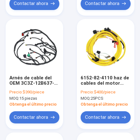
Contactar ahora
Contactar ahora
Arnés de cable del
6152-82-4110 haz de
OEM 3C3Z-12B637-
cables del motor
BA para el deber
compatible con
Precio:
$390/piece
Precio:
$400/piece
estupendo 03-04 de
PC400-6 PC450-6K
MOQ:
15 piezas
MOQ:
25PCS
F250 F350 F450 F550
Obtenga el último precio
Obtenga el último precio
Contactar ahora
Contactar ahora