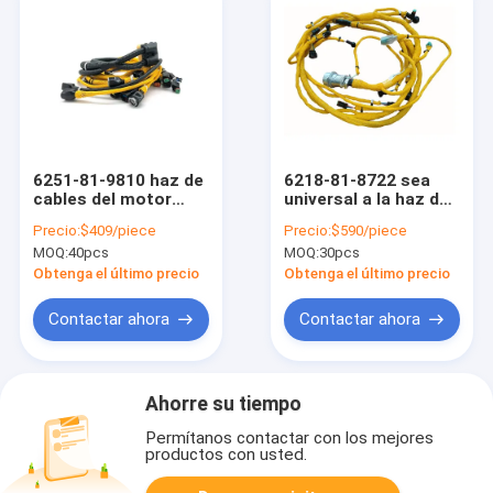
6251-81-9810 haz de
6218-81-8722 sea
cables del motor
universal a la haz de
compatible con
cables del motor de
Precio:
$409/piece
Precio:
$590/piece
PC400-8 PC450-8
la niveladora de la PC
MOQ:
40pcs
MOQ:
30pcs
D155
Obtenga el último precio
Obtenga el último precio
Contactar ahora
Contactar ahora
Ahorre su tiempo
Permítanos contactar con los mejores
productos con usted.