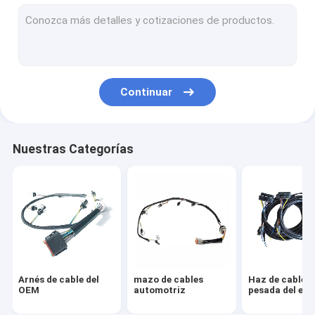
Haz de cables industrial
Haz de cables del motor
Haz de cables electrónica
Continuar
Haz de cables del aparato electrodoméstico
Rod Wiring Harness caliente
Nuestras Categorías
Haz de cables del mercado de accesorios
Haz de cables de la motocicleta
Arnés de cable médico
haz de cables universal
Arnés de cable del
mazo de cables
Haz de cables
Conector del arnés de cable
OEM
automotriz
pesada del equ