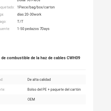
Dollar 90 Piece
aquetado:
1Piece/bag/box/carton
ga:
días 20-30work
ago:
T/T
fuente:
1-50 pedazos 7Days
or de combustible de la haz de cables CWH09
ad:
De alta calidad
te:
Bolso del PE + paquete del cartón
OEM