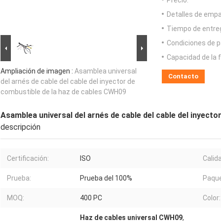
Precio:
Detalles de emp
Tiempo de entre
Condiciones de p
Capacidad de la 
Ampliación de imagen :
Asamblea universal
Contacto
del arnés de cable del cable del inyector de
combustible de la haz de cables CWH09
Asamblea universal del arnés de cable del cable del inyect
descripción
Certificación:
ISO
Calid
Prueba:
Prueba del 100%
Paque
MOQ:
400 PC
Color:
Haz de cables universal CWH09
,