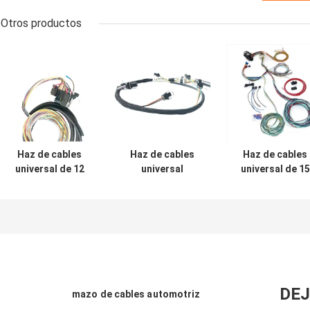
Otros productos
Haz de cables
Haz de cables
Haz de cables
universal de 12
universal
universal de 15
circuitos para el
eléctrica para
circuitos para
automóvil del
CAT Engine 326D
Chevy Truck
coche del vintage
L 328D voltaje
ISO9001
residual 329D L
DEJ
mazo de cables automotriz