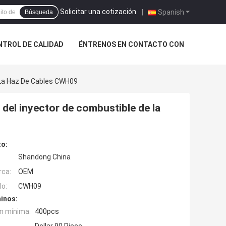
Solicitar una cotización
|
Spanish
Búsqueda
NTROL DE CALIDAD
ÉNTRENOS EN CONTACTO CON
 La Haz De Cables CWH09
 del inyector de combustible de la
to:
Shandong China
rca:
OEM
o:
CWH09
inos:
n mínima:
400pcs