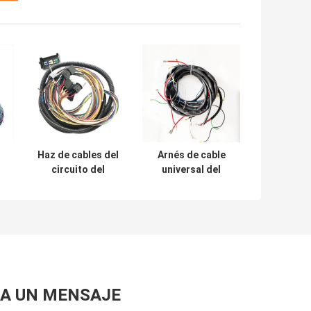
Haz de cables del
Arnés de cable
circuito del
universal del
universal 12 de
circuito de la haz
Hainr para Chevy
de cables 12 del
Engine
ODM del OEM
A UN MENSAJE