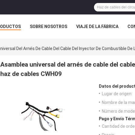
RODUCTOS
SOBRE NOSOTROS
VIAJE DE LA FÁBRICA
CO
CASOS
iversal Del Arnés De Cable Del Cable Del Inyector De Combustible De
Asamblea universal del arnés de cable del cable
haz de cables CWH09
Datos del produc
Lugar de origen:
Nombre de la ma
Número de model
Pago y Envío Térm
Cantidad de orde