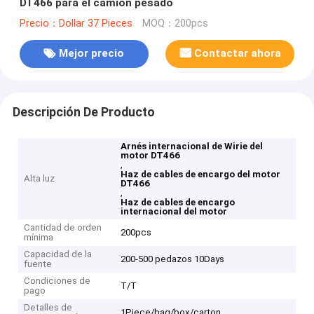
DT466 para el camión pesado
Precio：Dollar 37 Pieces
MOQ：200pcs
Mejor precio
Contactar ahora
Descripción De Producto
Arnés internacional de Wirie del
motor DT466
,
Haz de cables de encargo del motor
Alta luz
DT466
,
Haz de cables de encargo
internacional del motor
Cantidad de orden
200pcs
mínima
Capacidad de la
200-500 pedazos 10Days
fuente
Condiciones de
T/T
pago
Detalles de
1Piece/bag/box/carton