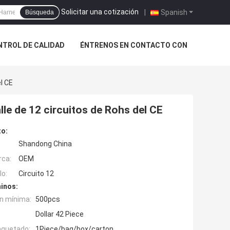
Solicitar una cotización
|
Spanish
Búsqueda
NTROL DE CALIDAD
ÉNTRENOS EN CONTACTO CON
l CE
lle de 12 circuitos de Rohs del CE
to:
Shandong China
rca:
OEM
o:
Circuito 12
inos:
n mínima:
500pcs
Dollar 42 Piece
aquetado:
1Piece/bag/box/carton