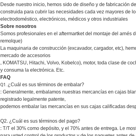
Desde nuestro inicio, hemos sido de diseño y de fabricación de
construida para cubrir las necesidades cada vez mayores de lo
electrodoméstico, electrónicos, médicos y otros industriales
Sobre nosotros
Somos profesionales en el aftermartket del montaje del arnés d
remolque)
La maquinaria de construcción (excavador, cargador, etc), hem
mercado de accesorios
, KOMATSU, Hitachi, Volvo, Kobelco), motor, toda clase de coche,
y consuma la electrónica. Etc.
FAQ
¿Cuál es sus términos de embalar?
Q1.
: Generalmente, embalamos nuestras mercancías en cajas blanc
registrado legalmente patente,
podemos embalar las mercancías en sus cajas calificadas despu
Q2. ¿Cuál es sus términos del pago?
: T/T el 30% como depósito, y el 70% antes de entrega. Le mos
para usted control de los productos y de los paquetes antes de 