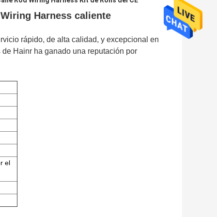
alle Rod Wiring Harness Kit de Rohs del CE
 Wiring Harness caliente
icio rápido, de alta calidad, y excepcional en
s de Hainr ha ganado una reputación por
r el