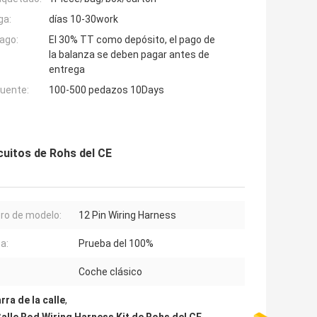
ga:
días 10-30work
ago:
El 30% TT como depósito, el pago de
la balanza se deben pagar antes de
entrega
fuente:
100-500 pedazos 10Days
rcuitos de Rohs del CE
o de modelo:
12 Pin Wiring Harness
a:
Prueba del 100%
Coche clásico
rra de la calle
,