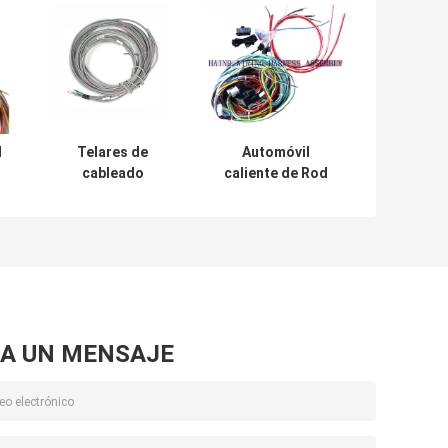
d
Telares de
Automóvil
cableado
caliente de Rod
s
calientes del VDE
Wiring Harness
Rod Wiring
Kits In del coche
Harness Classic
clásico de
Car de la UL Hainr
encargo
A UN MENSAJE