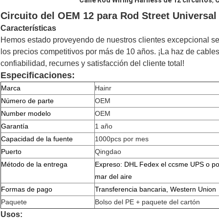
Calle Rod Wiring Harness de 12 circuitos
,
C
Circuito del OEM 12 para Rod Street Universal
Características
Hemos estado proveyendo de nuestros clientes excepcional serv
los precios competitivos por más de 10 años. ¡La haz de cable
confiabilidad, recurnes y satisfacción del cliente total!
Especificaciones:
Marca
Hainr
Número de parte
OEM
Number modelo
OEM
Garantía
1 año
Capacidad de la fuente
1000pcs por mes
Puerto
Qingdao
Método de la entrega
Expreso: DHL Fedex el ccsme UPS o po
mar del aire
Formas de pago
Transferencia bancaria, Western Union
Paquete
Bolso del PE + paquete del cartón
Usos: