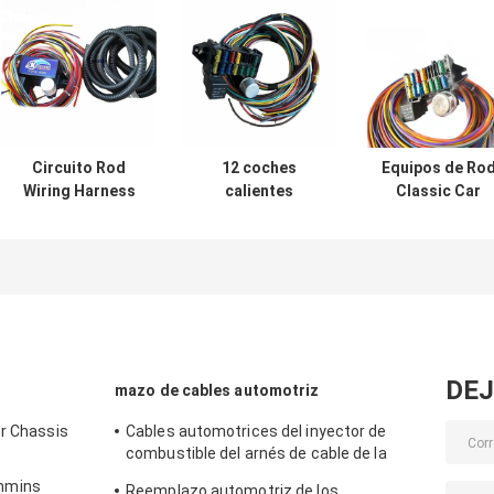
Circuito Rod
12 coches
Equipos de Ro
Wiring Harness
calientes
Classic Car
caliente universal
universales de
Wiring Harnes
ISO9001 de
Rod Wiring
de la calle del
Hoffman 12
Harness For
OEM para el
Classic del
sistema de
circuito
conexión
automotriz
DEJ
mazo de cables automotriz
or Chassis
Cables automotrices del inyector de
3
combustible del arnés de cable de la
maquinaria agrícola 6156-81-9110 de
mmins
Reemplazo automotriz de los